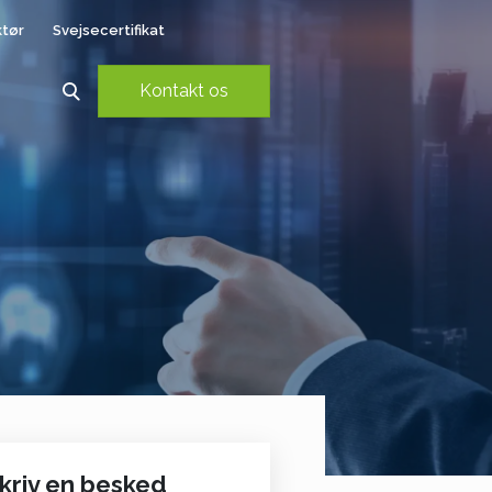
ktør
Svejsecertifikat
Kontakt os
kriv en besked