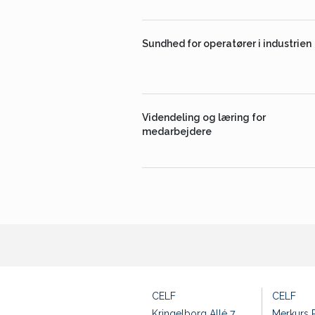
Sundhed for operatører i industrien
Videndeling og læring for
medarbejdere
CELF
CELF
Kringelborg Allé 7
Merkurs P