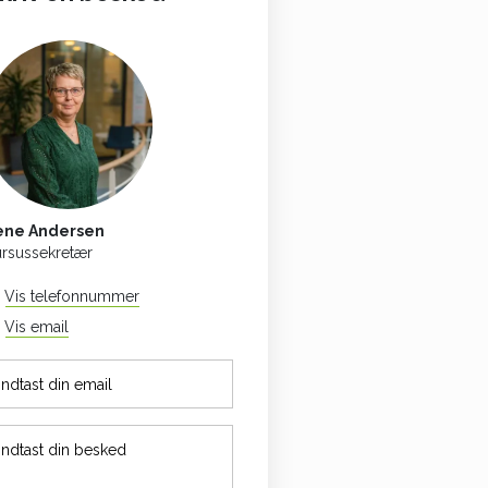
ene Andersen
rsussekretær
Vis telefonnummer
54 88 88 52
Vis email
lena@celf.dk