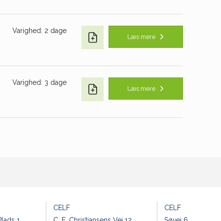
Varighed: 2 dage
Læs mere
Varighed: 3 dage
Læs mere
CELF
CELF
lads 1
C. E. Christiansens Vej 12
Søvej 6