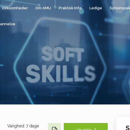
Virksomheder
Om AMU
Praktisk Info
Ledige
Synsinspe
annelse
Varighed: 7 dage
S
Læs mere