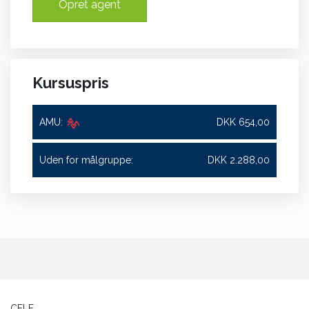
Opret agent
Kursuspris
AMU:
DKK 654,00
Uden for målgruppe:
DKK 2.288,00
CELF