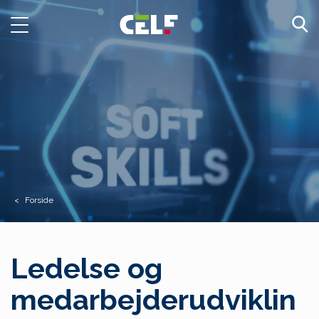
Toggle
navigation
Forside
Ledelse og
medarbejderudviklin