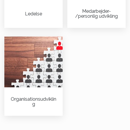
AMU-kursuspakker, så de matcher den enkelte virksomheds
behov.
Medarbejder-
Ledelse
/personlig udvikling
Produkter/pakker uden for AMU-
målgruppen
CELF udbyder
DISC profilanalyser
med individuelle
opfølgningssamtaler af vores certificerede underviser. Enten
efter individuelt ønske eller typisk for virksomheder og
organisationer, der ønsker at styrke kommunikationen,
samarbejdet og produktiviteten i deres organisation.
Kulturforandringer med fokus på adfærd der kan nedbringe
ulykker på arbejdspladsen.
Organisationsudviklin
g