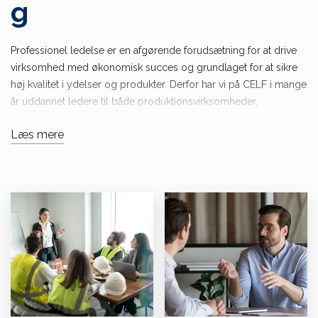
g
Professionel ledelse er en afgørende forudsætning for at drive
virksomhed med økonomisk succes og grundlaget for at sikre
høj kvalitet i ydelser og produkter. Derfor har vi på CELF i mange
år uddannet ledere til både produktionsvirksomheder,
håndværksfag, kommuner, private servicevirksomheder og
Læs mere
andre administrative fag. Den Grundlæggende
Lederuddannelse og lederkurser er til dig som overvejer at blive
leder, er nyudnævnt leder eller har flere års ledererfaring.
Medarbejderudvikling er afgørende for den enkeltes trivsel i
virksomheden. CELF afvikler kurser med kompetenceudvikling
inden for softskills som f.eks. kommunikation/
konflikthåndtering, samarbejde i teams, kvalitetsbevidsthed, lean
m.fl.
Inden for ledelse og medarbejderudvikling kan CELF udvikle