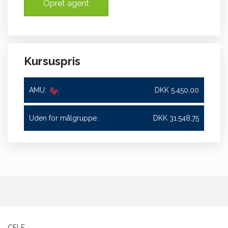
Opret agent
Kursuspris
AMU:
DKK 5.450,00
Uden for målgruppe:
DKK 31.548,75
CELF