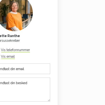
ette Ranthe
rsussekretær
Vis telefonnummer
54 88 81 67
Vis email
mera@celf.dk