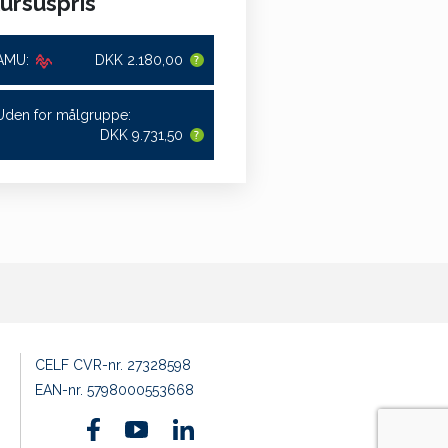
ursuspris
AMU:
DKK 2.180,00
Uden for målgruppe:
DKK 9.731,50
CELF CVR-nr. 27328598
EAN-nr. 5798000553668