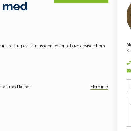
t med
M
kursus. Brug evt. kursusagenten for at blive adviseret om
Ku
mløft med kraner
Mere info