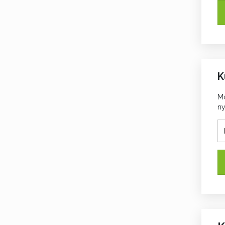
K
Mo
ny