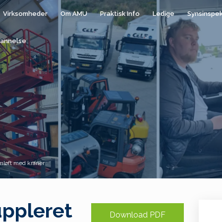
Virksomheder
Om AMU
Praktisk Info
Ledige
Synsinspe
annelse
mløft med kraner
uppleret
Download PDF