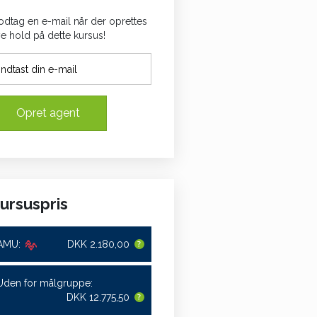
dtag en e-mail når der oprettes
e hold på dette kursus!
Opret agent
ursuspris
AMU:
DKK 2.180,00
Uden for målgruppe:
DKK 12.775,50