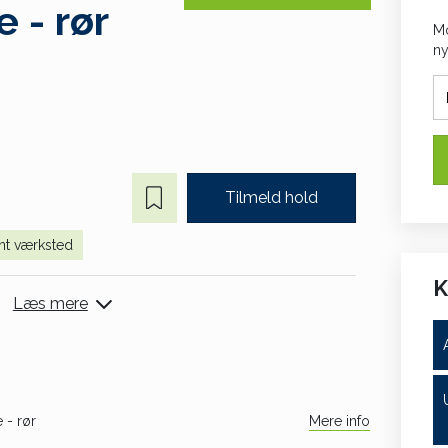
- rør
Mo
ny
Tilmeld hold
nt værksted
K
Læs mere
 - rør
Mere info