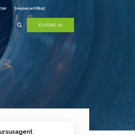
ktør
Svejsecertifikat
Kontakt os
ursusagent