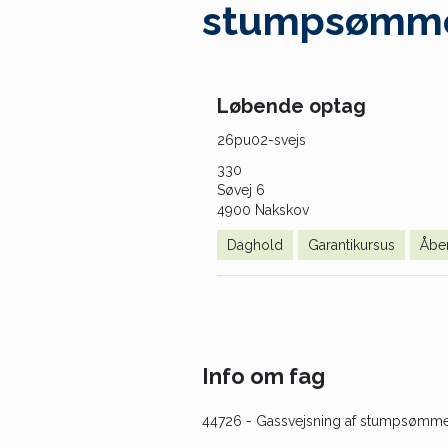
stumpsømme 
Løbende optag
26pu02-svejs
330
Søvej 6
4900 Nakskov
Daghold
Garantikursus
Åbe
Info om fag
44726
- Gassvejsning af stumpsømme