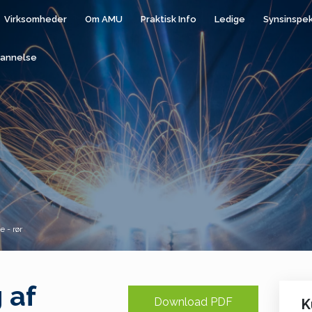
Virksomheder
Om AMU
Praktisk Info
Ledige
Synsinspe
annelse
 - rør
 af
Download PDF
K