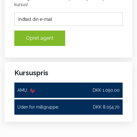
kursus!
Opret agent
Kursuspris
AMU:
DKK 1.090,00
Uden for målgruppe:
DKK 8.054,70