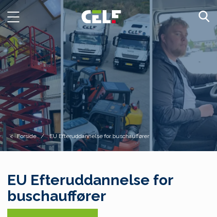
Toggle
navigation
Forside
EU Efteruddannelse for buschauffører
EU Efteruddannelse for
buschauffører