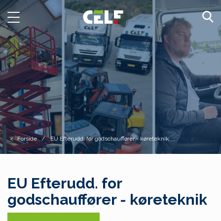
Toggle
navigation
Forside
EU Efterudd. for godschauffører - køreteknik
EU Efterudd. for
godschauffører - køreteknik