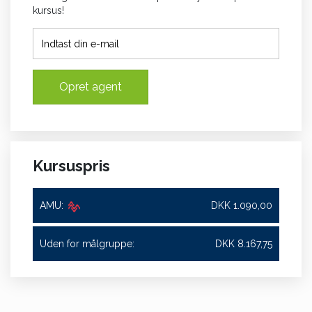
kursus!
Opret agent
Kursuspris
AMU:
DKK 1.090,00
Uden for målgruppe:
DKK 8.167,75