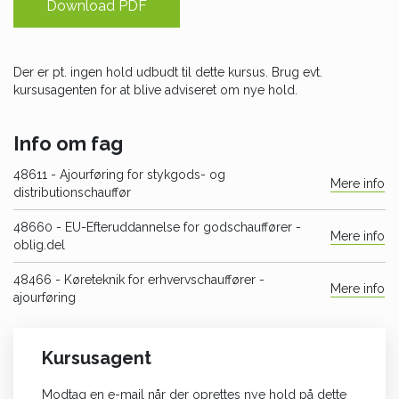
Download PDF
Der er pt. ingen hold udbudt til dette kursus. Brug evt.
kursusagenten for at blive adviseret om nye hold.
Info om fag
48611
- Ajourføring for stykgods- og
Mere info
distributionschauffør
48660
- EU-Efteruddannelse for godschauffører -
Mere info
oblig.del
48466
- Køreteknik for erhvervschauffører -
Mere info
ajourføring
Kursusagent
Modtag en e-mail når der oprettes nye hold på dette