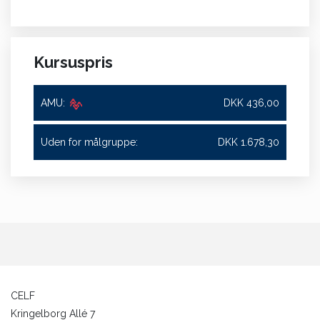
Kursuspris
AMU:
DKK 436,00
Uden for målgruppe:
DKK 1.678,30
CELF
Kringelborg Allé 7