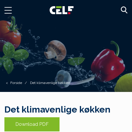
Toggle
navigation
Forside
Det klimavenlige køkken
Det klimavenlige køkken
Download PDF