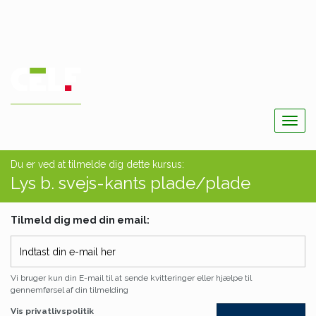
Togg
navig
Du er ved at tilmelde dig dette kursus:
Lys b. svejs-kants plade/plade
Tilmeld dig med din email:
Vi bruger kun din E-mail til at sende kvitteringer eller hjælpe til
gennemførsel af din tilmelding
Vis privatlivspolitik