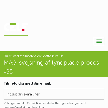
Togg
navig
Du er ved at tilmelde dig dette kursus:
MAG-svejsning af tyndplade proces
135
Tilmeld dig med din email:
Vi bruger kun din E-mail til at sende kvitteringer eller hjælpe til
gennemførsel af din tilmelding