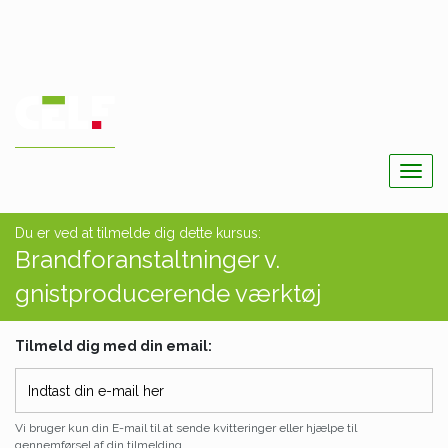
Togg
navig
Du er ved at tilmelde dig dette kursus:
Brandforanstaltninger v.
gnistproducerende værktøj
Tilmeld dig med din email:
Vi bruger kun din E-mail til at sende kvitteringer eller hjælpe til
gennemførsel af din tilmelding